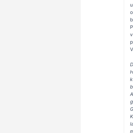
u
o
b
P
v
p
V
D
H
k
b
A
g
G
K
l
m