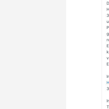
D
H
3
u
P
g
r
E
k
v
E
I
3
I
T