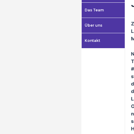
Das Team
Z
Über uns
L
M
Kontakt
N
T
#
s
d
d
L
O
n
s
H