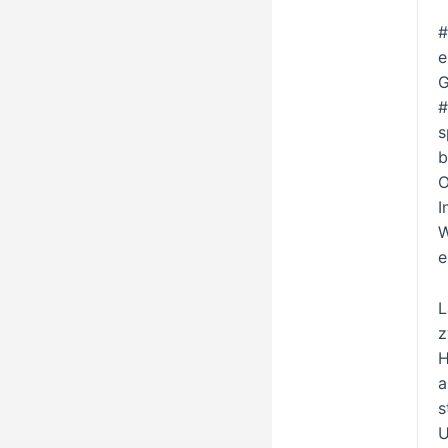
#
e
G
#
s
b
O
I
W
e
L
z
H
a
s
U