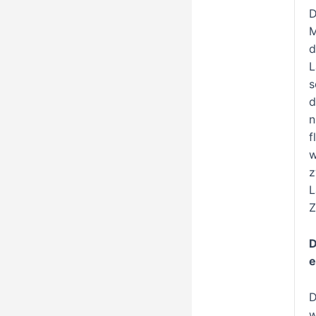
D
M
d
L
s
d
n
f
w
z
L
Z
D
e
D
w