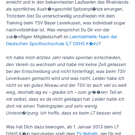
erreicht und in den bekanntesten Laufserien des Rheinlands
als sportliches Aush�ngeschild Spitzenpl�tze errungen.
Trotzdem bist Du unterschwellig unzufrieden mit dem
Training beim TSV Bayer Leverkusen, was individuell sogar
nachvollziehbar ist. Was versprichst Du Dir von der
zuk�nftigen Mitgliedschaft im
Leichtathletik-Team der
Deutschen Sporthochschule (LT DSHS K�ln)
?
Ich habe mich letztes Jahr relativ spontan entschieden,
den Verein zu wechseln und habe mir keine Zeit gelassen
bei der Entscheidung und nicht hinterfragt, was beim TSV
Leverkusen gemacht wird und was nicht. Leider habe ich
nicht so ein gutes Niveau und der TSV ist auch viel zu weit
weg, deshalb lag es – glaube ich – zum gr��ten Teil an
mir selbst, dass es da nicht geklappt hat. Leider hatte ich
dort nie einen Trainingsplan und sehr wenig
Unterst�tzung. Ich hoffe, dass es beim LT besser wird.
Was hat Dich dazu bewogen, ab 1. Januar 2013 dem LT
DSHS K�ln beizutreten statt dem
TV Refrath
, der Dir mit