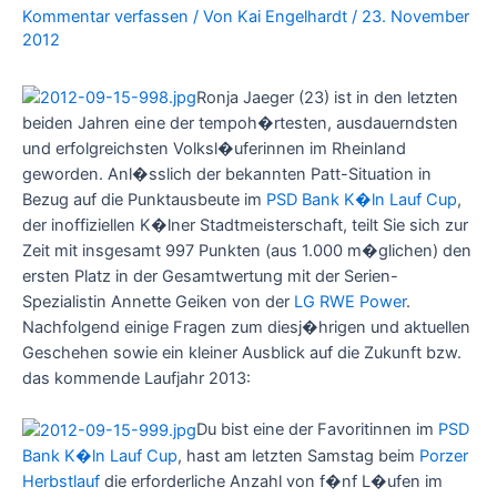
Kommentar verfassen
/ Von
Kai Engelhardt
/
23. November
2012
Ronja Jaeger (23) ist in den letzten
beiden Jahren eine der tempoh�rtesten, ausdauerndsten
und erfolgreichsten Volksl�uferinnen im Rheinland
geworden. Anl�sslich der bekannten Patt-Situation in
Bezug auf die Punktausbeute im
PSD Bank K�ln Lauf Cup
,
der inoffiziellen K�lner Stadtmeisterschaft, teilt Sie sich zur
Zeit mit insgesamt 997 Punkten (aus 1.000 m�glichen) den
ersten Platz in der Gesamtwertung mit der Serien-
Spezialistin Annette Geiken von der
LG RWE Power
.
Nachfolgend einige Fragen zum diesj�hrigen und aktuellen
Geschehen sowie ein kleiner Ausblick auf die Zukunft bzw.
das kommende Laufjahr 2013:
Du bist eine der Favoritinnen im
PSD
Bank K�ln Lauf Cup
, hast am letzten Samstag beim
Porzer
Herbstlauf
die erforderliche Anzahl von f�nf L�ufen im