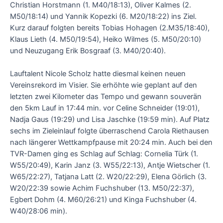
Christian Horstmann (1. M40/18:13), Oliver Kalmes (2.
M50/18:14) und Yannik Kopezki (6. M20/18:22) ins Ziel.
Kurz darauf folgten bereits Tobias Hohagen (2.M35/18:40),
Klaus Lieth (4. M50/19:54), Heiko Wilmes (5. M50/20:10)
und Neuzugang Erik Bosgraaf (3. M40/20:40).
Lauftalent Nicole Scholz hatte diesmal keinen neuen
Vereinsrekord im Visier. Sie erhöhte wie geplant auf den
letzten zwei Kilometer das Tempo und gewann souverän
den 5km Lauf in 17:44 min. vor Celine Schneider (19:01),
Nadja Gaus (19:29) und Lisa Jaschke (19:59 min). Auf Platz
sechs im Zieleinlauf folgte überraschend Carola Riethausen
nach längerer Wettkampfpause mit 20:24 min. Auch bei den
TVR-Damen ging es Schlag auf Schlag: Cornelia Türk (1.
W55/20:49), Karin Janz (3. W55/22:13), Antje Wietscher (1.
W65/22:27), Tatjana Latt (2. W20/22:29), Elena Görlich (3.
W20/22:39 sowie Achim Fuchshuber (13. M50/22:37),
Egbert Dohm (4. M60/26:21) und Kinga Fuchshuber (4.
W40/28:06 min).