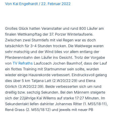
Von
Kai Engelhardt
/
22. Februar 2022
Großes Glück hatten Veranstalter und rund 800 Läufer am
finalen Wettkampftag der 37. Porzer Winterlaufserie.
Zwischen zwei Sturmtiefs mit viel Regen war es doch
tatsächlich für 3-4 Stunden trocken. Die Waldwege waren
sehr matschig und der Wind blies vor allem entlang der
Pferderennbahn den Läufer ins Gesicht. Trotz der Vorgabe
von
TV Refraths
Laufcoach Jochen Baumhof, dass der Lauf
ein flottes Training mit Startnummer sein sollte, wurden
wieder einige Hausrekorde verbessert. Eindrucksvoll gelang
dies über 5 km Tatjana Latt (2.W20/22:29) und Elena
Görlich (3.W20/22:39). Beide verbesserten sich um rund
dreißig bzw. sechzig Sekunden. Bei den Männern steigerte
sich der 22jährige Kai Willems auf starke 17:27 Minuten. Im
Sekundentakt liefen dahinter Johannes Ritter (1. M55/18:11),
René Grass (2. M55/18:12) und jeweils mit neuer PB